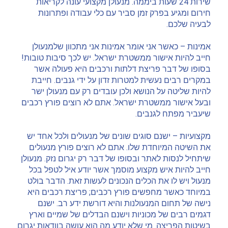
שירות 24 שעות ביממה. מנעולן מקצועי עונה לקריאות
חירום ומגיע בפרק זמן סביר עם כלי עבודה ופתרונות
לבעיה שלכם.
אמינות – כאשר אני אומר אמינות אני מתכוון שלמנעולן
חייב להיות אישור ממשטרת ישראל. יש לכך סיבות טובות!
בסופו של דבר פריצת דלתות ורכבים היא פעולה אשר
במקרים רבים נעשית למטרות זדון על ידי גנבים. חייבת
להיות שליטה על הנושא ולכן עובדים רק עם מנעולן ישר
ובעל אישור ממשטרת ישראל. אתם לא רוצים פורץ רכבים
שיעביר מפתח לגנבים.
מקצועיות – ישנם סוגים שונים של מנעולים ולכל אחד יש
את השיטה המיוחדת שלו. אתם לא רוצים פורץ מנעולים
שיתחיל לנסות לאתר ובסופו של דבר רק יגרום נזק. מנעולן
חייב להיות איש מקצוע מוסמך אשר יודע איל לטפל בכל
מנעול ויש לו את הכלים הנכונים לעשות זאת. הדבר בולט
במיוחד כאשר מחפשים פורץ רכבים; פריצת רכבים היא
נישה של תחום המנעולנות והיא דורשת ידע רב. ישנם
דגמים רבים של מכוניות וישנם הבדלים של שמיים וארץ
בשיטות הפריצה. מי שלא יודע מה הוא עושה בוודאות יגרום