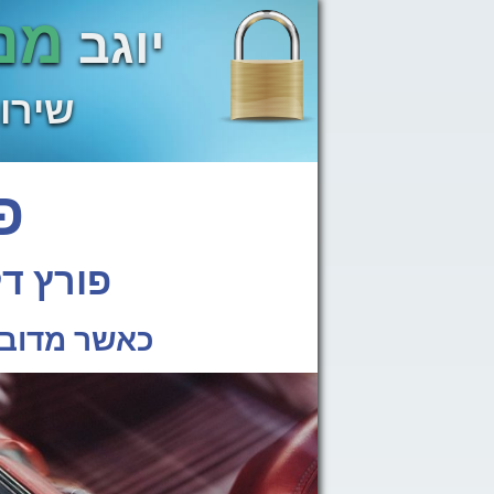
מנע
יוגב
שירות מהי
פו
פורץ דל
כאשר מדובר